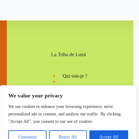
La Tribu de Lumi
Qui suis-je ?
We value your privacy
Mentions légales
Nous contacter
We use cookies to enhance your browsing experience, serve
personalized ads or content, and analyze our traffic. By clicking
"Accept All", you consent to our use of cookies.
Copyright © 2024 - Ecolopromo par Blocksy
Customize
Reject All
Accept All