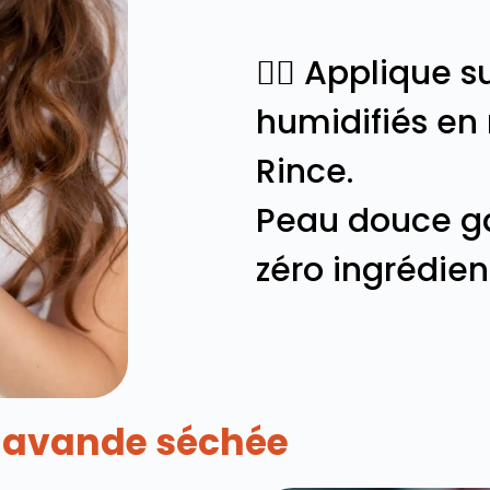
💆‍♀️ Applique
humidifiés e
Rince.
Peau douce ga
zéro ingrédien
+ lavande séchée