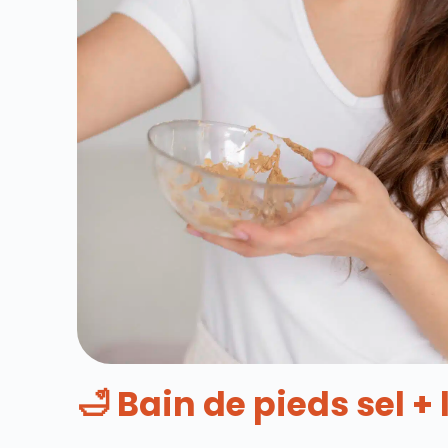
🛁 Bain de pieds sel 