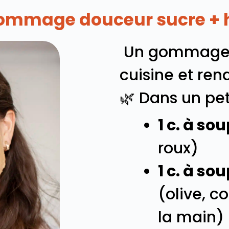
ommage douceur sucre + 
Un gommage m
cuisine et ren
🌿 Dans un pet
1 c. à so
roux)
1 c. à so
(olive, c
la main)