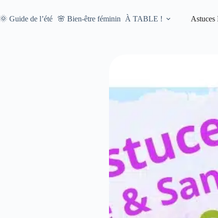
🌞 Guide de l’été
🌸 Bien-être féminin
À TABLE !
Astuces