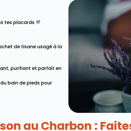
s tes placards 💜
achet de tisane usagé à la
ant, purifiant et parfait en
au du bain de pieds pour
ison au Charbon : Fait