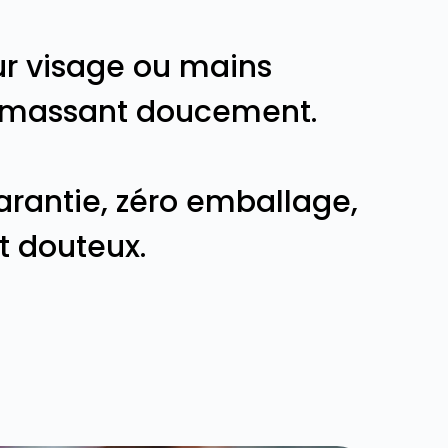
 sur visage ou mains
n massant doucement.
rantie, zéro emballage,
t douteux.