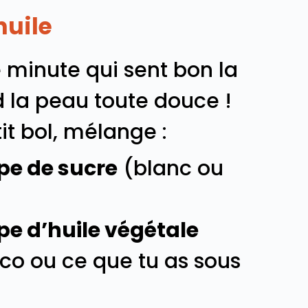
huile
inute qui sent bon la
d la peau toute douce !
it bol, mélange :
upe de sucre
(blanc ou
upe d’huile végétale
oco ou ce que tu as sous