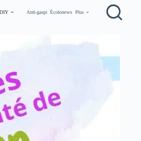
 DIY
Anti-gaspi
Écolonews
Plus