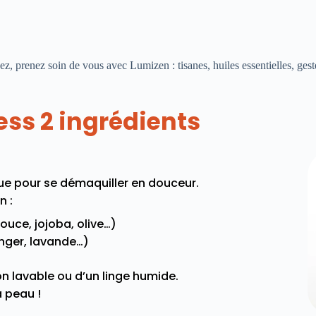
xez, prenez soin de vous avec Lumizen : tisanes, huiles essentielles, ges
ess 2 ingrédients
ue pour se démaquiller en douceur.
n :
ce, jojoba, olive…)
anger, lavande…)
ton lavable ou d’un linge humide.
a peau !